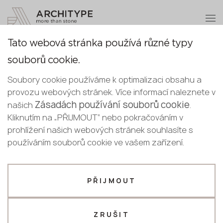
+48 22 602 20 22
Stát se partnerem
Tato webová stránka používá různé typy
Děkujeme!
Stát se
souborů cookie.
partnerem
Czech
Zpět na katalog
naši manažeři Vás budou brzy
Soubory cookie používáme k optimalizaci obsahu a
English
kontaktovat
M-734 Tidal Flow
provozu webových stránek. Více informací naleznete v
Odešlete své údaje nebo nám zavolejte
Czech
Zásadách používání souborů cookie
našich
.
GRANDEX
+48 22 602 20 22
Kliknutím na „PŘIJMOUT“ nebo pokračováním v
prohlížení našich webových stránek souhlasíte s
Novinka
Váš firemní profil
používáním souborů cookie ve vašem zařízení.
Výrobce
Designér
PŘIJMOUT
Jméno *
ZRUŠIT