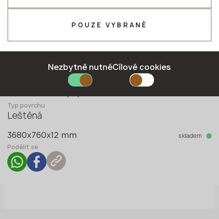
Telefon *
POUZE VYBRANÉ
E-mail *
Nezbytně nutné
Cílové cookies
Kolekce
Marble Ocean (M)
Typ povrchu
ODEŠLETE ŽÁDANKU
Leštěná
Zásady ochrany osobních údajů
skladem
3680x760x12 mm
Podělit se