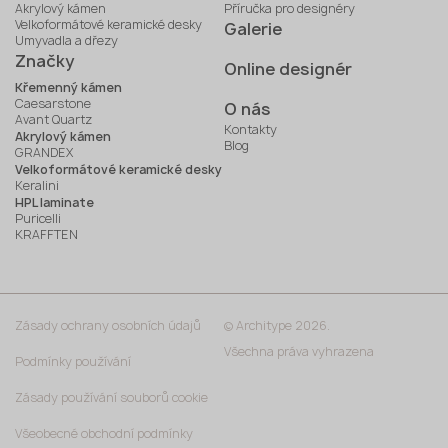
Akrylový kámen
Příručka pro designéry
Velkoformátové keramické desky
Galerie
Umyvadla a dřezy
Značky
Online designér
Křemenný kámen
Caesarstone
O nás
Avant Quartz
Kontakty
Akrylový kámen
Blog
GRANDEX
Velkoformátové keramické desky
Keralini
HPL laminate
Puricelli
KRAFFTEN
Zásady ochrany osobních údajů
© Architype 2026.
Všechna práva vyhrazena
Podmínky používání
Zásady používání souborů cookie
Všeobecné obchodní podmínky