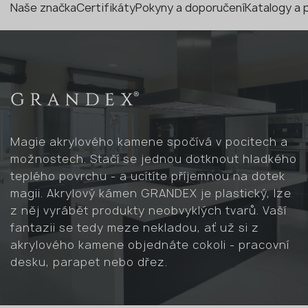
Naše značka
Certifikáty
Pokyny a doporučení
Katalogy a 
Magie akrylového kamene spočívá v pocitech a
možnostech. Stačí se jednou dotknout hladkého
teplého povrchu - a ucítíte příjemnou na dotek
magii. Akrylový kámen GRANDEX je plastický, lze
z něj vyrábět produkty neobvyklých tvarů. Vaší
fantazii se tedy meze nekladou, ať už si z
akrylového kamene objednáte cokoli - pracovní
desku, parapet nebo dřez.