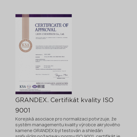
GRANDEX. Certifikát kvality ISO
9001
Korejská asociace pro normalizaci potvrzuje, že
systém managementu kvality výrobce akrylového
kamene GRANDEX byl testován a shledán
splňujícím požadavky normy ISO 9001, certifikát je